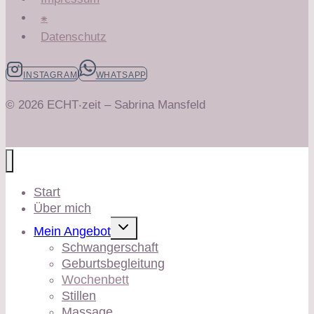
⁕
Datenschutz
INSTAGRAM
WHATSAPP
© 2026 ECHT‧zeit – Sabrina Mansfeld
Start
Über mich
Untermenü
Mein Angebot
umschalten
Schwangerschaft
Geburtsbegleitung
Wochenbett
Stillen
Massage