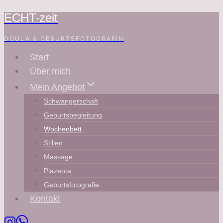
ECHT‧zeit
Zum
Inhalt
DOULA & GEBURTSFOTOGRAFIN
springen
Start
Über mich
Mein Angebot
Schwangerschaft
Geburtsbegleitung
Wochenbett
Stillen
Massage
Plazenta
Geburtsfotografie
Kontakt